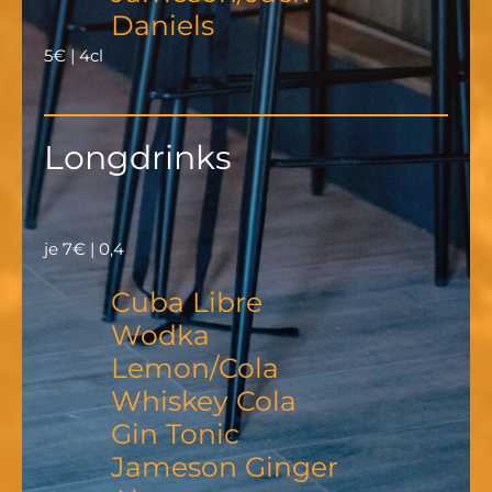
Daniels
5€ | 4cl
Longdrinks
je 7€ | 0,4
Cuba Libre
Wodka
Lemon/Cola
Whiskey Cola
Gin Tonic
Jameson Ginger