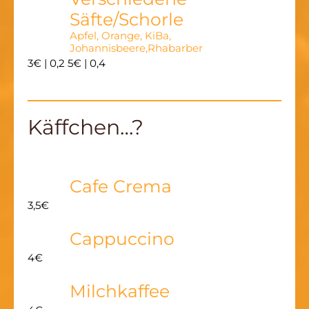
Säfte/Schorle
Apfel, Orange, KiBa,
Johannisbeere,Rhabarber
3€ | 0,2
5€ | 0,4
Käffchen…?
Cafe Crema
3,5€
Cappuccino
4€
Milchkaffee