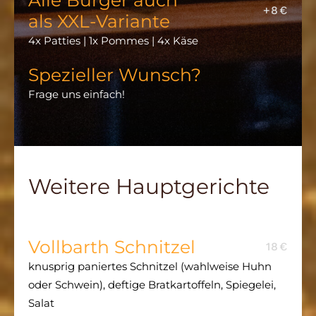
+8€
als XXL-Variante
4x Patties | 1x Pommes | 4x Käse
Spezieller Wunsch?
Frage uns einfach!
Weitere Hauptgerichte
Vollbarth Schnitzel
18€
knusprig paniertes Schnitzel (wahlweise Huhn
oder Schwein), deftige Bratkartoffeln, Spiegelei,
Salat