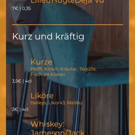
7€ | 0,35
Kurz und kräftig
Kurze
Pfeffi, Kirsch, Kräuter, Tequila,
Fisch im Klaren
3,5€ | 4cl
Liköre
Baileys, Likör43, Malibu
3€ | 4cl
Whiskey:
Jameson/Jack