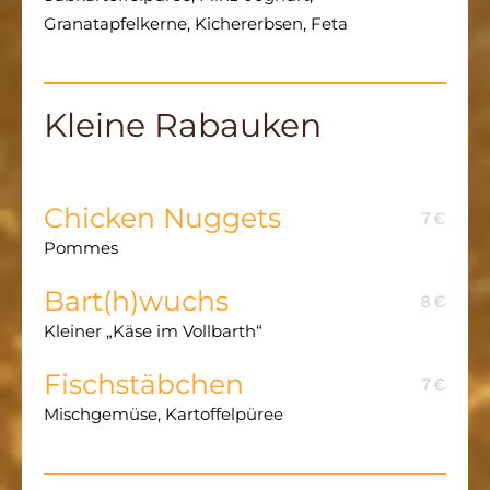
Granatapfelkerne, Kichererbsen, Feta
Kleine Rabauken
Chicken Nuggets
7€
Pommes
Bart(h)wuchs
8€
Kleiner „Käse im Vollbarth“
Fischstäbchen
7€
Mischgemüse, Kartoffelpüree