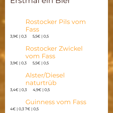
Erstmal ein Bier
Rostocker Pils vom
Fass
3,9€ | 0,3 5,5€ | 0,5
Rostocker Zwickel
vom Fass
3,9€ | 0,3 5,5€ | 0,5
Alster/Diesel
naturtrüb
3,4€ | 0,3 4,9€ | 0,5
Guinness vom Fass
4€ | 0,3 7€ | 0,5