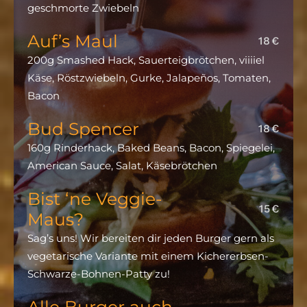
geschmorte Zwiebeln
Auf’s Maul
18€
200g Smashed Hack, Sauerteigbrötchen, viiiiel
Käse, Röstzwiebeln, Gurke, Jalapeños, Tomaten,
Bacon
Bud Spencer
18€
160g Rinderhack, Baked Beans, Bacon, Spiegelei,
American Sauce, Salat, Käsebrötchen
Bist ‘ne Veggie-
15€
Maus?
Sag’s uns! Wir bereiten dir jeden Burger gern als
vegetarische Variante mit einem Kichererbsen-
Schwarze-Bohnen-Patty zu!
Alle Burger auch