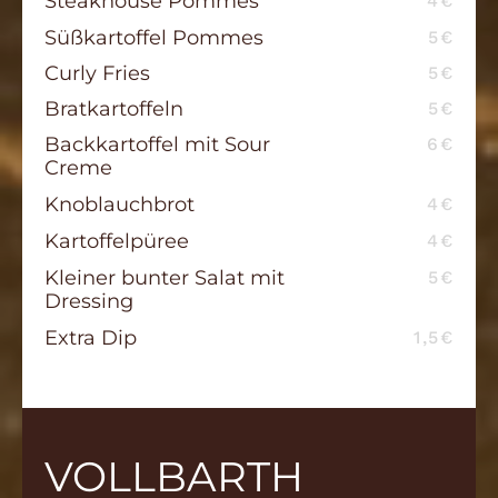
Steakhouse Pommes
4€
Süßkartoffel Pommes
5€
Curly Fries
5€
Bratkartoffeln
5€
Backkartoffel mit Sour
6€
Creme
Knoblauchbrot
4€
Kartoffelpüree
4€
Kleiner bunter Salat mit
5€
Dressing
Extra Dip
1,5€
VOLLBARTH