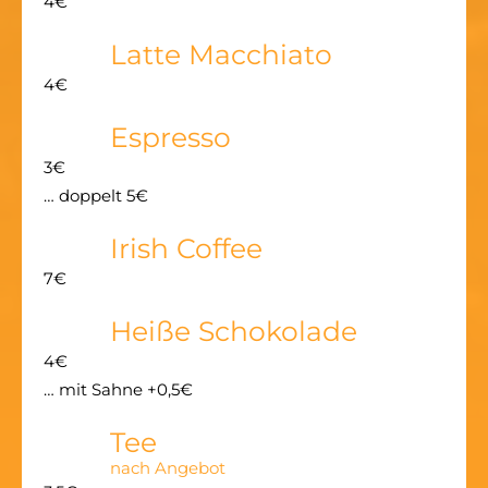
4€
Latte Macchiato
4€
Espresso
3€
… doppelt 5€
Irish Coffee
7€
Heiße Schokolade
4€
… mit Sahne +0,5€
Tee
nach Angebot