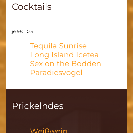
Cocktails
je 9€ | 0,4
Tequila Sunrise
Long Island Icetea
Sex on the Bodden
Paradiesvogel
Prickelndes
Weißwein